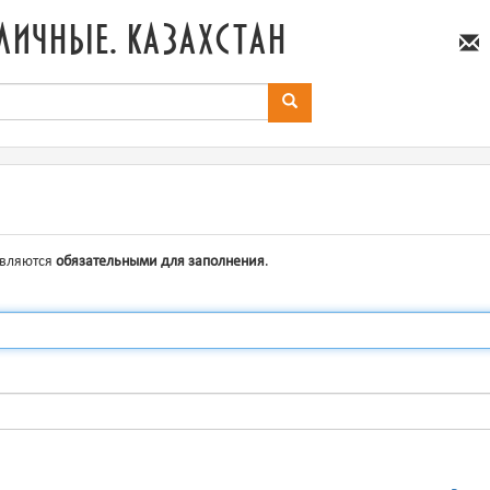
личные. казахстан
являются
обязательными для заполнения
.