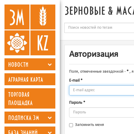
зерновые & мас
Авторизация
новости
Поля, отмеченные звездочкой -
*
, 
аграрная карта
E-mail
*
торговая
площадка
Пароль
*
подписка зм
Запомнить меня
база знаний