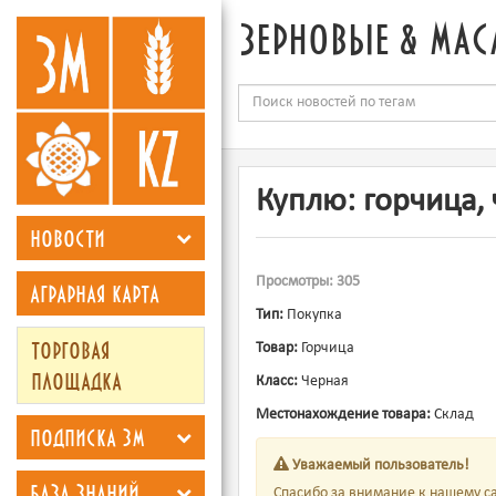
зерновые & мас
Куплю: горчица, 
новости
Просмотры: 305
аграрная карта
Тип:
Покупка
торговая
Товар:
Горчица
площадка
Класс:
Черная
Местонахождение товара:
Склад
подписка зм
Уважаемый пользователь!
база знаний
Спасибо за внимание к нашему са