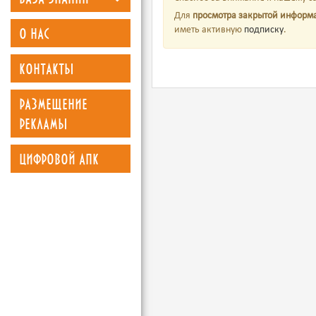
Для
просмотра закрытой информ
о нас
иметь активную
подписку
.
контакты
размещение
рекламы
цифровой апк