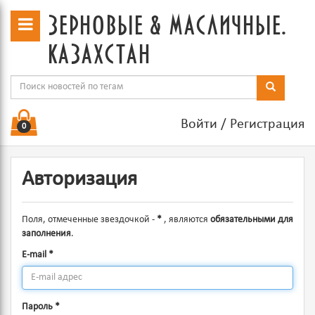
зерновые & масличные.
казахстан
Войти
/
Регистрация
0
Авторизация
Поля, отмеченные звездочкой -
*
, являются
обязательными для
заполнения
.
E-mail
*
Пароль
*