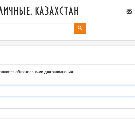
личные. казахстан
являются
обязательными для заполнения
.