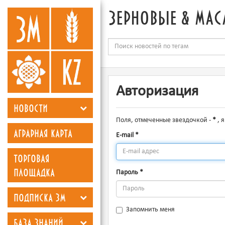
зерновые & мас
Авторизация
новости
Поля, отмеченные звездочкой -
*
, 
аграрная карта
E-mail
*
торговая
площадка
Пароль
*
подписка зм
Запомнить меня
база знаний