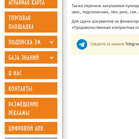
аграрная карта
Также перечень закупаемых культур
овёс, подсолнечник, лён, рапс, соя,
торговая
Для сдачи документов на финансир
площадка
«Продовольственная контрактная кор
подписка зм
Следите за нашим
Telegr
база знаний
о нас
контакты
размещение
рекламы
цифровой апк