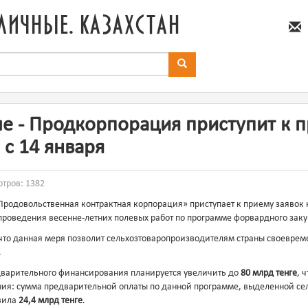
личные. казахстан
ше - Продкорпорация приступит к 
 с 14 января
отров: 1382
«Продовольственная контрактная корпорация» приступает к приему заявок
роведения весенне-летних полевых работ по программе форвардного заку
что данная меря позволит сельхозтоваропроизводителям страны своеврем
.
едварительного финансирования планируется увеличить до
80 млрд тенге
, 
ения: сумма предварительной оплаты по данной программе, выделенной с
авила
24,4 млрд тенге
.