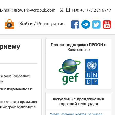
E-mail:
growers@crop2k.com
Тел: +7 777 284 6747
Войти
/
Регистрация
0
Проект поддержан ПРООН в
приему
Казахстане
 на финансирование
па.
енно подготовиться к
Актуальные предложения
что в два раза
превышает
торговой площадки
ельхозпроизводителям в
Куплю: горчица, черная, со склада,