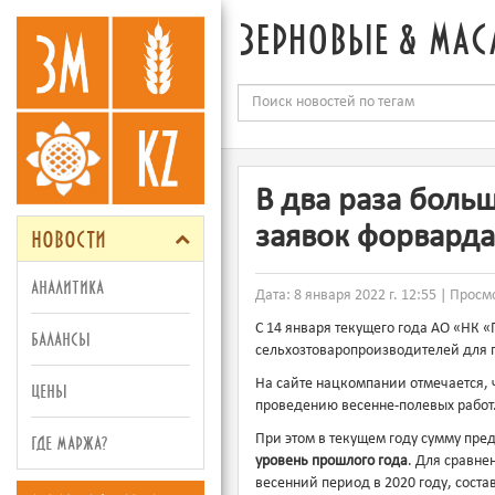
зерновые & мас
В два раза боль
новости
заявок форварда
аналитика
Дата: 8 января 2022 г. 12:55 | Просм
С 14 января текущего года АО «НК 
балансы
сельхозтоваропроизводителей для п
На сайте нацкомпании отмечается, 
цены
проведению весенне-полевых работ
где маржа?
При этом в текущем году сумму пр
уровень прошлого года
. Для сравн
весенний период в 2020 году, сост