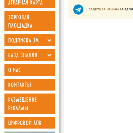
аграрная карта
Следите за нашим
Telegr
торговая
площадка
подписка зм
база знаний
о нас
контакты
размещение
рекламы
цифровой апк