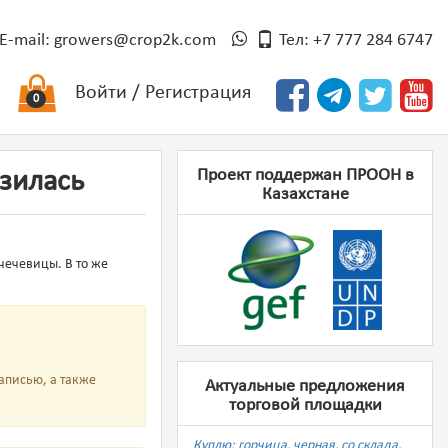
E-mail:
growers@crop2k.com
Тел: +7 777 284 6747
Войти
/
Регистрация
0
Проект поддержан ПРООН в
изилась
Казахстане
чечевицы. В то же
аписью, а также
Актуальные предложения
торговой площадки
Куплю: горчица, черная, со склада,