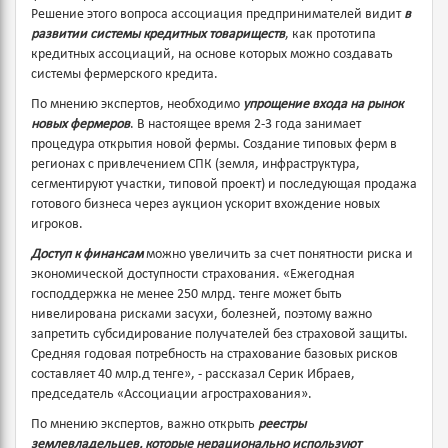
Решение этого вопроса ассоциация предпринимателей видит
в
развитии системы кредитных товариществ
, как прототипа
кредитных ассоциаций, на основе которых можно создавать
системы фермерского кредита.
По мнению экспертов, необходимо
упрощение входа на рынок
новых фермеров
. В настоящее время 2-3 года занимает
процедура открытия новой фермы. Создание типовых ферм в
регионах с привлечением СПК (земля, инфраструктура,
сегментируют участки, типовой проект) и последующая продажа
готового бизнеса через аукцион ускорит вхождение новых
игроков.
Доступ к финансам
можно увеличить за счет понятности риска и
экономической доступности страхования. «Ежегодная
господдержка не менее 250 млрд. тенге может быть
нивелирована рисками засухи, болезней, поэтому важно
запретить субсидирование получателей без страховой защиты.
Средняя годовая потребность на страхование базовых рисков
составляет 40 млр.д тенге», - рассказал Серик Ибраев,
председатель «Ассоциации агрострахования».
По мнению экспертов, важно открыть
реестры
землевладельцев, которые нерационально используют