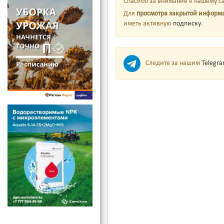
Спасибо за внимание к нашему са
Для
просмотра закрытой информ
иметь активную
подписку
.
Следите за нашим
Telegr