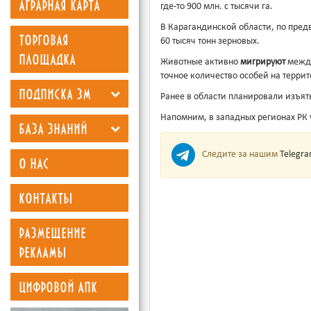
аграрная карта
где-то 900 млн. с тысячи га.
В Карагандинской области, по пред
торговая
60 тысяч тонн зерновых.
площадка
Животные активно
мигрируют
между
точное количество особей на терри
подписка зм
Ранее в области планировали изъять
Напомним, в западных регионах РК
база знаний
Следите за нашим
Telegr
о нас
контакты
размещение
рекламы
цифровой апк