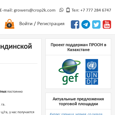
E-mail:
growers@crop2k.com
Тел: +7 777 284 6747
Войти
/
Регистрация
0
Проект поддержан ПРООН в
гандинской
Казахстане
тных
постоянно
Актуальные предложения
торговой площадки
 га.
ц/га, у нас получается
Куплю: горчица, черная, со склада,