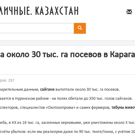
личные. казахстан
а около 30 тыс. га посевов в Кара
ров: 287
дварительным данным,
сайгаки
вытоптали около 30 тыс. га посевов.
ется в Нуринском районе - на полях обитали до 350 тыс. голов сайгаков.
спекторов, специалистов «Охотзоопрома» и самих фермеров,
табуны живо
ба, в КХ из 16 тыс. га, засеянных зерновыми, уже уничтожены около 3 тыс.
счёты убытков: если мы реализуем даже по 90 тыс. тенге/тонна, с учётом 10 