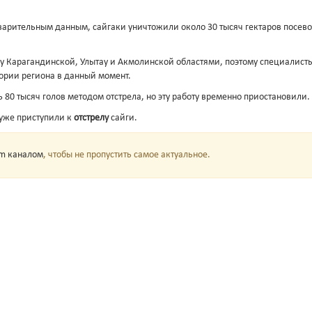
варительным данным, сайгаки уничтожили около 30 тысяч гектаров посев
 Карагандинской, Улытау и Акмолинской областями, поэтому специалисты
тории региона в данный момент.
 80 тысяч голов методом отстрела, но эту работу временно приостановили.
 уже приступили к
отстрелу
сайги.
am каналом
, чтобы не пропустить самое актуальное.