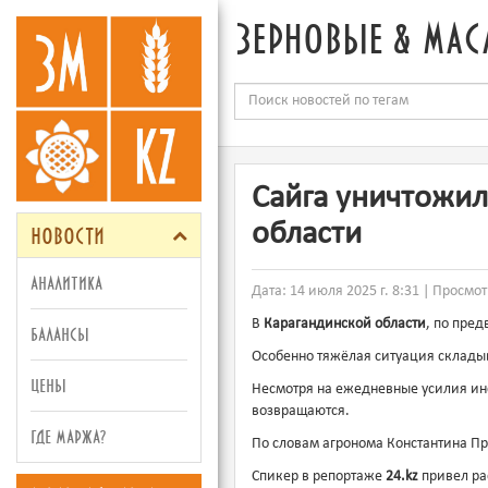
зерновые & мас
Сайга уничтожил
новости
области
аналитика
Дата: 14 июля 2025 г. 8:31 | Просмот
В
Карагандинской области
, по пре
балансы
Особенно тяжёлая ситуация складыва
цены
Несмотря на ежедневные усилия ин
возвращаются.
где маржа?
По словам агронома Константина При
Спикер в репортаже
24.kz
привел ра