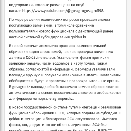
видеоролики, которые размещены на ютуб-
канале https://www.youtube.com/@gosagrogosagro598.
По мере решения технических вопросов проведен анализ
поступающих замечаний, в том числе сравнение
пользователями нового функционала c действующей ранее
частной системой субсидирования qoldau.kz.
В новой системе исключена практика самостоятельной
обрисовки карты своих полей, так как проверка введенных
данных в
Qoldau
не велась. Установлены факты приписки
залежных земель, части водоемов в карту полей. Таким
образом, согласно этой информации, фермеры увеличивали
площади вручную и получали незаконные выплаты. Материалы
обобщаются и будут направлены в правоохранительные органы.
В gosagro.kz площадь обрабатываемых земель обрисовывается
автоматически на основе космических снимков и отображается
для фермера на портале agroopen.kz.
В новой государственной системе путем интеграции реализован
функционал «блокировки» ЭСФ, которые поданы на субсидии. В
qoldau интеграции и блокировка ЭСФ отсутствовала. Имеются
факты, когда один и тот же объект, через отзыв ЭСФ был
просубсидирован в частной системе более 10 раз. В ЕГИСС