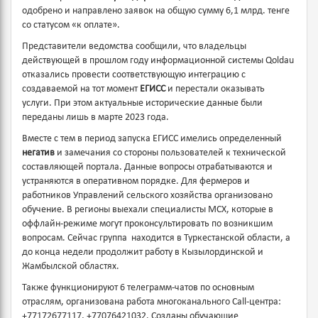
одобрено и направлено заявок на общую сумму 6,1 млрд. тенге
со статусом «к оплате».
Представители ведомства сообщили, что владельцы
действующей в прошлом году информационной системы Qoldau
отказались провести соответствующую интеграцию с
создаваемой на тот момент
ЕГИСС
и перестали оказывать
услуги. При этом актуальные исторические данные были
переданы лишь в марте 2023 года.
Вместе с тем в период запуска ЕГИСС имелись определенный
негатив
и замечания со стороны пользователей к технической
составляющей портала. Данные вопросы отрабатываются и
устраняются в оперативном порядке. Для фермеров и
работников Управлений сельского хозяйства организовано
обучение. В регионы выехали специалисты МСХ, которые в
оффлайн-режиме могут проконсультировать по возникшим
вопросам. Сейчас группа находится в Туркестанской области, а
до конца недели продолжит работу в Кызылординской и
Жамбылской областях.
Также функционируют 6 телеграмм-чатов по основным
отраслям, организована работа многоканального Call-центра:
+77172677117, +77076421032. Созданы обучающие