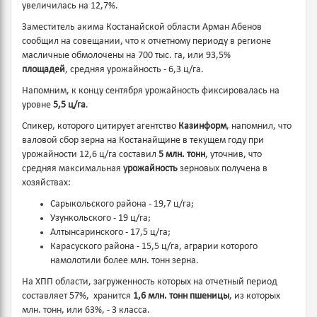
увеличилась на 12,7%.
Заместитель акима Костанайской области Арман Абенов
сообщил на совещании, что к отчетному периоду в регионе
масличные обмолочены на 700 тыс. га, или 93,5%
площадей
, средняя урожайность - 6,3 ц/га.
Напомним, к концу сентября урожайность фиксировалась на
уровне
5,5 ц/га
.
Спикер, которого цитирует агентство
Казинформ
, напомнил, что
валовой сбор зерна на Костанайщине в текущем году при
урожайности 12,6 ц/га составил
5 млн. тонн
, уточнив, что
средняя максимальная
урожайность
зерновых получена в
хозяйствах:
Сарыкольского района - 19,7 ц/га;
Узункольского - 19 ц/га;
Алтынсаринского - 17,5 ц/га;
Карасуского района - 15,5 ц/га, аграрии которого
намолотили более млн. тонн зерна.
На ХПП области, загруженность которых на отчетный период
составляет 57%, хранится
1,6 млн. тонн пшеницы
, из которых
млн. тонн, или 63%, - 3 класса.