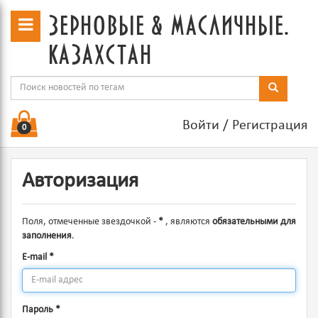
зерновые & масличные.
казахстан
Войти
/
Регистрация
0
Авторизация
Поля, отмеченные звездочкой -
*
, являются
обязательными для
заполнения
.
E-mail
*
Пароль
*