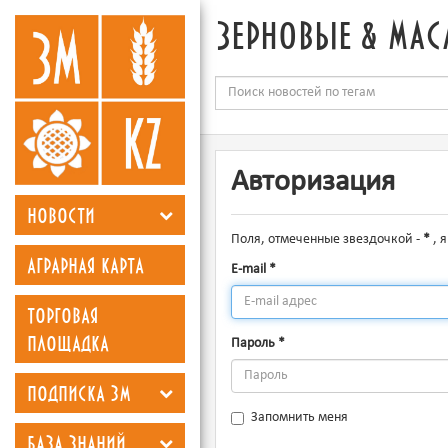
зерновые & мас
Авторизация
новости
Поля, отмеченные звездочкой -
*
, 
аграрная карта
E-mail
*
торговая
площадка
Пароль
*
подписка зм
Запомнить меня
база знаний