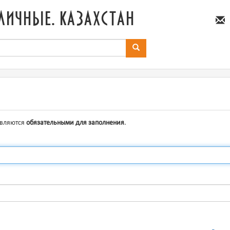
личные. казахстан
являются
обязательными для заполнения
.