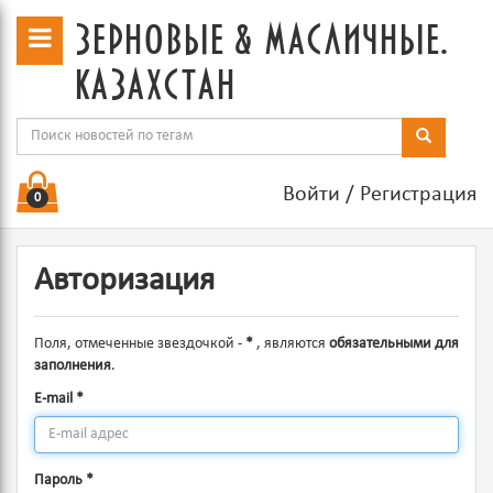
зерновые & масличные.
казахстан
Войти
/
Регистрация
0
Авторизация
Поля, отмеченные звездочкой -
*
, являются
обязательными для
заполнения
.
E-mail
*
Пароль
*