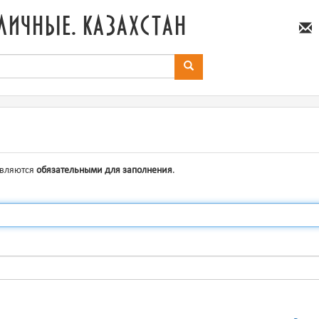
личные. казахстан
являются
обязательными для заполнения
.