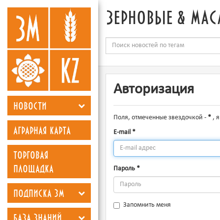
зерновые & мас
Авторизация
новости
Поля, отмеченные звездочкой -
*
, 
аграрная карта
E-mail
*
торговая
площадка
Пароль
*
подписка зм
Запомнить меня
база знаний