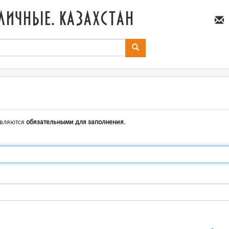
личные. казахстан
являются
обязательными для заполнения
.