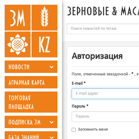
зерновые & мас
Авторизация
новости
Поля, отмеченные звездочкой -
*
, 
аграрная карта
E-mail
*
торговая
площадка
Пароль
*
подписка зм
Запомнить меня
база знаний