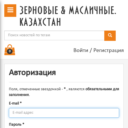
зерновые & масличные.
казахстан
Войти
/
Регистрация
0
Авторизация
Поля, отмеченные звездочкой -
*
, являются
обязательными для
заполнения
.
E-mail
*
Пароль
*