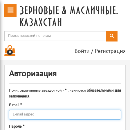
зерновые & масличные.
казахстан
Войти
/
Регистрация
0
Авторизация
Поля, отмеченные звездочкой -
*
, являются
обязательными для
заполнения
.
E-mail
*
Пароль
*