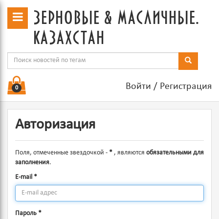
зерновые & масличные.
казахстан
Войти
/
Регистрация
0
Авторизация
Поля, отмеченные звездочкой -
*
, являются
обязательными для
заполнения
.
E-mail
*
Пароль
*