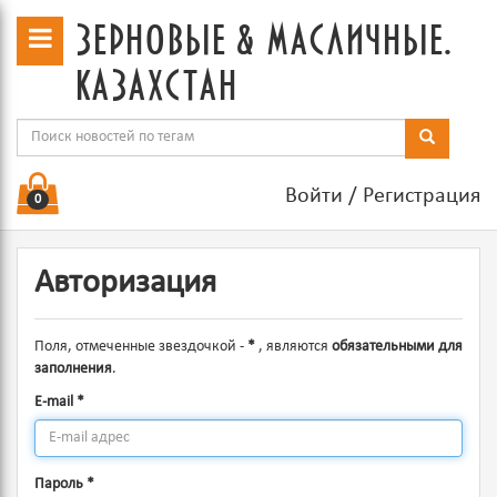
зерновые & масличные.
казахстан
Войти
/
Регистрация
0
Авторизация
Поля, отмеченные звездочкой -
*
, являются
обязательными для
заполнения
.
E-mail
*
Пароль
*