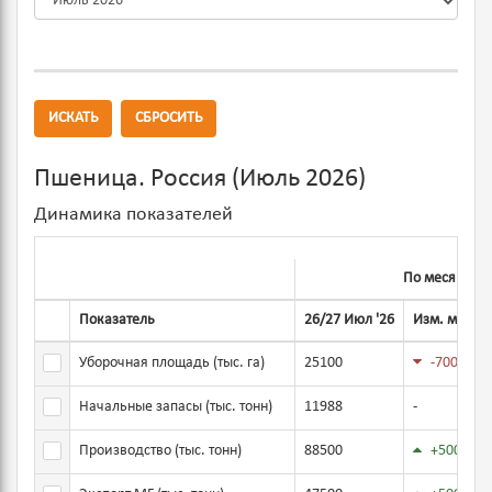
ИСКАТЬ
СБРОСИТЬ
Пшеница. Россия (Июль 2026)
Динамика показателей
По месяцам
Показатель
26/27 Июл '26
Изм. м/м
Уборочная площадь (тыс. га)
25100
-700
Выбрать показатель
Начальные запасы (тыс. тонн)
11988
-
Выбрать показатель
Производство (тыс. тонн)
88500
+500
Выбрать показатель