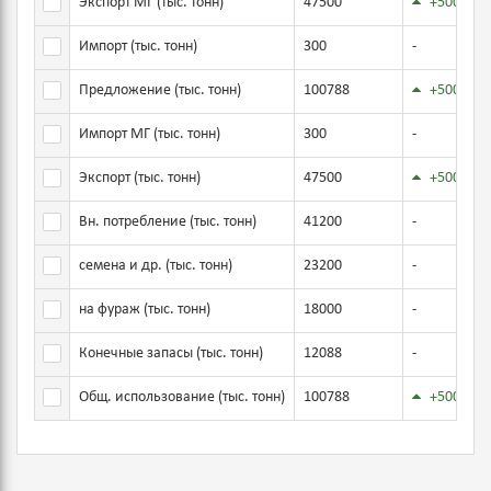
Экспорт МГ (тыс. тонн)
47500
+500
Выбрать показатель
Импорт (тыс. тонн)
300
-
Выбрать показатель
Предложение (тыс. тонн)
100788
+500
Выбрать показатель
Импорт МГ (тыс. тонн)
300
-
Выбрать показатель
Экспорт (тыс. тонн)
47500
+500
Выбрать показатель
Вн. потребление (тыс. тонн)
41200
-
Выбрать показатель
семена и др. (тыс. тонн)
23200
-
Выбрать показатель
на фураж (тыс. тонн)
18000
-
Выбрать показатель
Конечные запасы (тыс. тонн)
12088
-
Выбрать показатель
Общ. использование (тыс. тонн)
100788
+500
Выбрать показатель