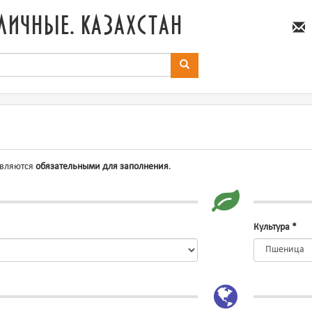
личные. казахстан
являются
обязательными для заполнения
.
Культура
*