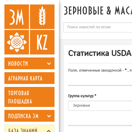
зерновые & мас
Статистика USDA
новости
Поля, отмеченные звездочкой -
*
, 
аграрная карта
торговая
Группа культур
*
площадка
подписка зм
база знаний