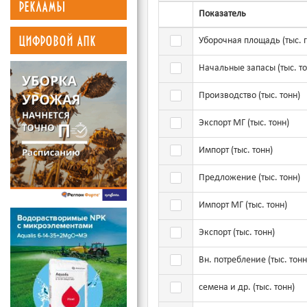
рекламы
Показатель
цифровой апк
Уборочная площадь (тыс. г
Выбрать показатель
Начальные запасы (тыс. то
Выбрать показатель
Производство (тыс. тонн)
Выбрать показатель
Экспорт МГ (тыс. тонн)
Выбрать показатель
Импорт (тыс. тонн)
Выбрать показатель
Предложение (тыс. тонн)
Выбрать показатель
Импорт МГ (тыс. тонн)
Выбрать показатель
Экспорт (тыс. тонн)
Выбрать показатель
Вн. потребление (тыс. тонн
Выбрать показатель
семена и др. (тыс. тонн)
Выбрать показатель