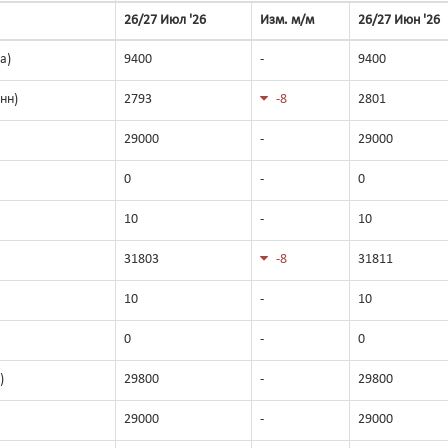
26/27 Июл '26
Изм. м/м
26/27 Июн '26
а)
9400
-
9400
нн)
2793
-8
2801
29000
-
29000
0
-
0
10
-
10
31803
-8
31811
10
-
10
0
-
0
)
29800
-
29800
29000
-
29000