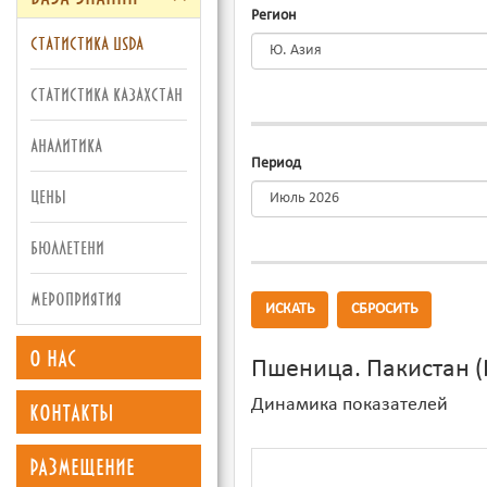
Регион
статистика usda
статистика казахстан
аналитика
Период
цены
бюллетени
мероприятия
ИСКАТЬ
СБРОСИТЬ
о нас
Пшеница. Пакистан (
контакты
Динамика показателей
размещение