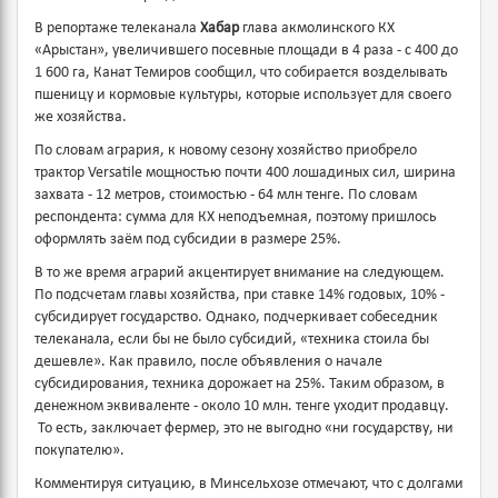
В репортаже телеканала
Хабар
глава акмолинского КХ
«Арыстан», увеличившего посевные площади в 4 раза - с 400 до
1 600 га, Канат Темиров сообщил, что собирается возделывать
пшеницу и кормовые культуры, которые использует для своего
же хозяйства.
По словам агрария, к новому сезону хозяйство приобрело
трактор Versatile мощностью почти 400 лошадиных сил, ширина
захвата - 12 метров, стоимостью - 64 млн тенге. По словам
респондента: сумма для КХ неподъемная, поэтому пришлось
оформлять заём под субсидии в размере 25%.
В то же время аграрий акцентирует внимание на следующем.
По подсчетам главы хозяйства, при ставке 14% годовых, 10% -
субсидирует государство. Однако, подчеркивает собеседник
телеканала, если бы не было субсидий, «техника стоила бы
дешевле». Как правило, после объявления о начале
субсидирования, техника дорожает на 25%. Таким образом, в
денежном эквиваленте - около 10 млн. тенге уходит продавцу.
То есть, заключает фермер, это не выгодно «ни государству, ни
покупателю».
Комментируя ситуацию, в Минсельхозе отмечают, что с долгами