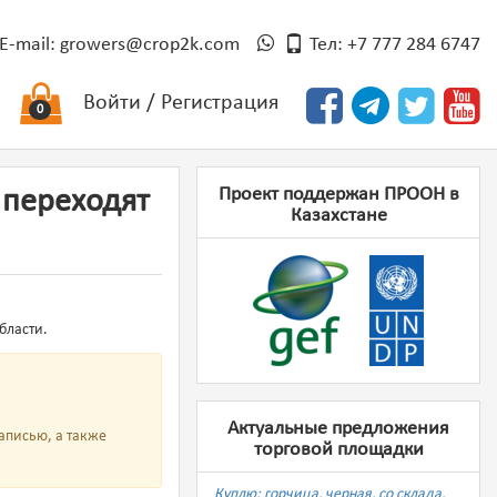
E-mail:
growers@crop2k.com
Тел: +7 777 284 6747
Войти
/
Регистрация
0
Проект поддержан ПРООН в
 переходят
Казахстане
бласти.
Актуальные предложения
аписью, а также
торговой площадки
Куплю: горчица, черная, со склада,