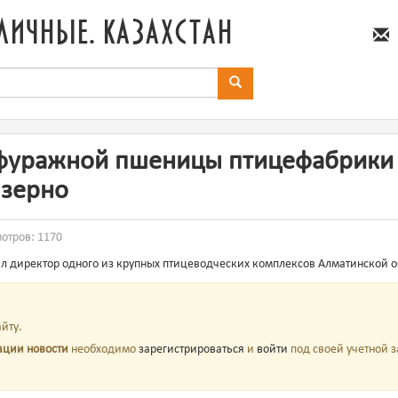
личные. казахстан
 фуражной пшеницы птицефабрики
 зерно
мотров: 1170
л директор одного из крупных птицеводческих комплексов Алматинской о
йту.
ации новости
необходимо
зарегистрироваться
и
войти
под своей учетной з