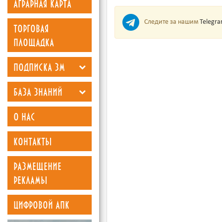
аграрная карта
Следите за нашим
Telegr
торговая
площадка
подписка зм
база знаний
о нас
контакты
размещение
рекламы
цифровой апк