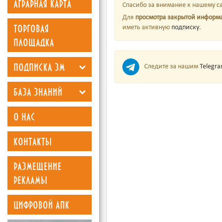
аграрная карта
Спасибо за внимание к нашему са
Для
просмотра закрытой информ
торговая
иметь активную
подписку
.
площадка
подписка зм
Следите за нашим
Telegr
база знаний
о нас
контакты
размещение
рекламы
цифровой апк