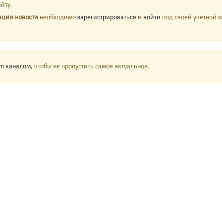
йту.
ации новости
необходимо
зарегистрироваться
и
войти
под своей учетной з
am каналом
, чтобы не пропустить самое актуальное.