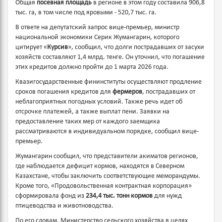
Общая
посевная площадь
в регионе в этом году составила 906,8
тыс. га, в том числе под яровыми - 520,7 тыс. га.
В ответе на депутатский запрос вице-премьер, министр
национальной экономики Серик Жумангарин, которого
цитирует «
Курсив
», сообщил, что долги пострадавших от засухи
хозяйств составляют 1,4 млрд. тенге. Он уточнил, что погашение
этих кредитов должно пройти до 1 марта 2026 года.
Квазигосударственные фининституты осуществляют продление
сроков погашения кредитов для
фермеров
, пострадавших от
неблагоприятных погодных условий. Также речь идет об
отсрочке платежей, а также выплат пени. Заявки на
предоставление таких мер от каждого заемщика
рассматриваются в индивидуальном порядке, сообщил вице-
премьер.
Жумангарин сообщил, что представители акиматов регионов,
где наблюдается дефицит кормов, находятся в Северном
Казахстане, чтобы заключить соответствующие меморандумы.
Кроме того, «Продовольственная контрактная корпорация»
сформировала фонд из
234,4 тыс. тонн кормов
для нужд
птицеводства и животноводства.
По его словам, Министерство сельского хозяйства в целях