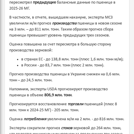
пересмотрел
предыдущие
балансные данные по пшенице в
2025-26 МГ.
В частности, в отчете, вышедшем накануне, эксперты МСЗ
увеличили м/м прогноз
производства
пшеницы в новом сезоне
на 3 млн. – до 811 млн. тонн. Таким образом прогноз сбора
пшеницы превышает уровень предыдущих трех сезонов.
Оценка повышена за счет пересмотра в большую сторону
производства зерновой:
в странах ЕС - до 138,8 млн. тонн (плюс 1,6 млн. тонн м/м);
в России - до 83,7 млн. тонн (плюс 2 млн. тонн).
Прогноз производства пшеницы в Украине снижен на 0,6 млн.
тонн – до 24,5 млн. тонн.
Напомним, эксперты USDA прогнозируют производство
пшеницы в объеме
806,9 млн. тонн
.
Прогнозируется восстановление
торговли
пшеницей (плюс 8
млн. тонн к 2024-25 МГ) - 205 млн. тонн.
Оценка
потребления
увеличена м/м на 2 млн. - до 816 млн. тонн.
Эксперты сократили прогноз
стоков
зерновой до 264 млн. тонн,