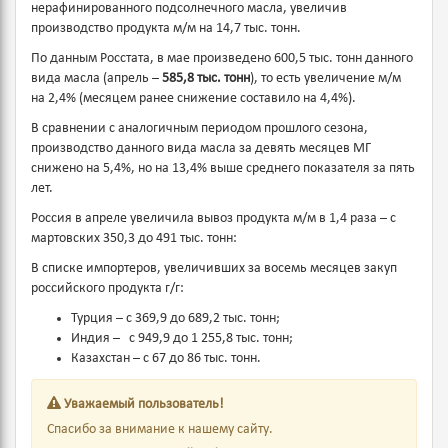
нерафинированного подсолнечного масла, увеличив
производство продукта м/м на 14,7 тыс. тонн.
По данным Росстата, в мае произведено 600,5 тыс. тонн данного
вида масла (апрель –
585,8
тыс. тонн
), то есть увеличение м/м
на 2,4% (месяцем ранее снижение составило на 4,4%).
В сравнении с аналогичным периодом прошлого сезона,
производство данного вида масла за девять месяцев МГ
снижено на 5,4%, но на 13,4% выше среднего показателя за пять
лет.
Россия в апреле увеличила вывоз продукта м/м в 1,4 раза – с
мартовских 350,3 до 491 тыс. тонн:
В списке импортеров, увеличивших за восемь месяцев закуп
российского продукта г/г:
Турция – с 369,9 до 689,2 тыс. тонн;
Индия – с 949,9 до 1 255,8 тыс. тонн;
Казахстан – с 67 до 86 тыс. тонн.
Уважаемый пользователь!
Спасибо за внимание к нашему сайту.