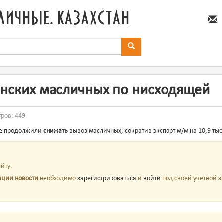
личные. казахстан
анских масличных по нисходящей
тров: 449
ле продолжили
снижать
вывоз масличных, сократив экспорт м/м на 10,9 тыс.
йту.
ации новости
необходимо
зарегистрироваться
и
войти
под своей учетной з