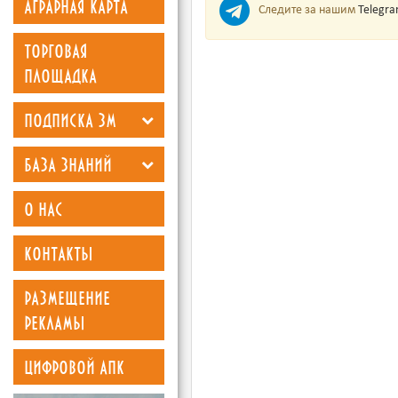
аграрная карта
Следите за нашим
Telegr
торговая
площадка
подписка зм
база знаний
о нас
контакты
размещение
рекламы
цифровой апк