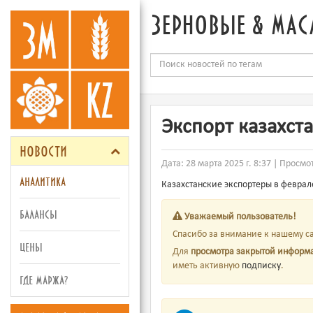
зерновые & мас
Экспорт казахст
новости
Дата: 28 марта 2025 г. 8:37 | Просмо
аналитика
Казахстанские экспортеры в февра
балансы
Уважаемый пользователь!
Спасибо за внимание к нашему са
цены
Для
просмотра закрытой информ
иметь активную
подписку
.
где маржа?