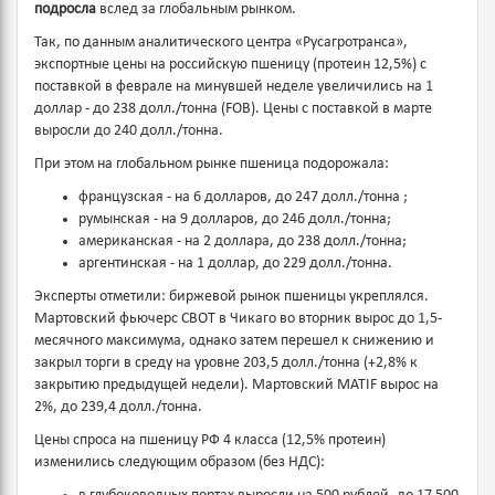
подросла
вслед за глобальным рынком.
Так, по данным аналитического центра «Русагротранса»,
экспортные цены на российскую пшеницу (протеин 12,5%) с
поставкой в феврале на минувшей неделе увеличились на 1
доллар - до 238 долл./тонна (FOB). Цены с поставкой в марте
выросли до 240 долл./тонна.
При этом на глобальном рынке пшеница подорожала:
французская - на 6 долларов, до 247 долл./тонна ;
румынская - на 9 долларов, до 246 долл./тонна;
американская - на 2 доллара, до 238 долл./тонна;
аргентинская - на 1 доллар, до 229 долл./тонна.
Эксперты отметили: биржевой рынок пшеницы укреплялся.
Мартовский фьючерс CBOT в Чикаго во вторник вырос до 1,5-
месячного максимума, однако затем перешел к снижению и
закрыл торги в среду на уровне 203,5 долл./тонна (+2,8% к
закрытию предыдущей недели). Мартовский MATIF вырос на
2%, до 239,4 долл./тонна.
Цены спроса на пшеницу РФ 4 класса (12,5% протеин)
изменились следующим образом (без НДС):