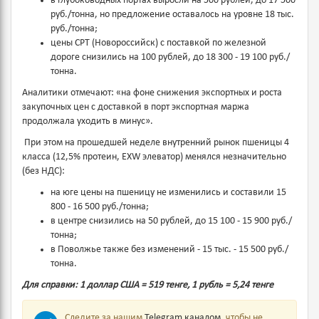
в глубоководных портах выросли на 500 рублей, до 17 500
руб./тонна, но предложение оставалось на уровне 18 тыс.
руб./тонна;
цены CPT (Новороссийск) с поставкой по железной
дороге снизились на 100 рублей, до 18 300 - 19 100 руб./
тонна.
Аналитики отмечают: «на фоне снижения экспортных и роста
закупочных цен с доставкой в порт экспортная маржа
продолжала уходить в минус».
При этом на прошедшей неделе внутренний рынок пшеницы 4
класса (12,5% протеин, EXW элеватор) менялся незначительно
(без НДС):
на юге цены на пшеницу не изменились и составили 15
800 - 16 500 руб./тонна;
в центре снизились на 50 рублей, до 15 100 - 15 900 руб./
тонна;
в Поволжье также без изменений - 15 тыс. - 15 500 руб./
тонна.
Для справки: 1 доллар США = 519 тенге, 1 рубль = 5,24 тенге
Следите за нашим
Telegram каналом
, чтобы не