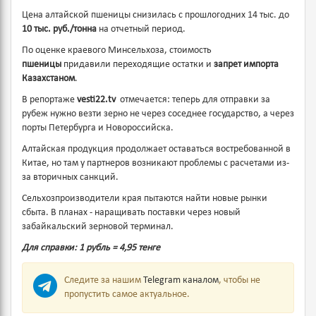
Цена алтайской пшеницы снизилась с прошлогодних 14 тыс. до
10 тыс. руб./тонна
на отчетный период.
По оценке краевого Минсельхоза, стоимость
пшеницы
придавили переходящие остатки и
запрет импорта
Казахстаном
.
В репортаже
vesti22.tv
отмечается: теперь для отправки за
рубеж нужно везти зерно не через соседнее государство, а через
порты Петербурга и Новороссийска.
Алтайская продукция продолжает оставаться востребованной в
Китае, но там у партнеров возникают проблемы с расчетами из-
за вторичных санкций.
Сельхозпроизводители края пытаются найти новые рынки
сбыта. В планах - наращивать поставки через новый
забайкальский зерновой терминал.
Для справки: 1 рубль = 4,95 тенге
Следите за нашим
Telegram каналом
, чтобы не
пропустить самое актуальное.