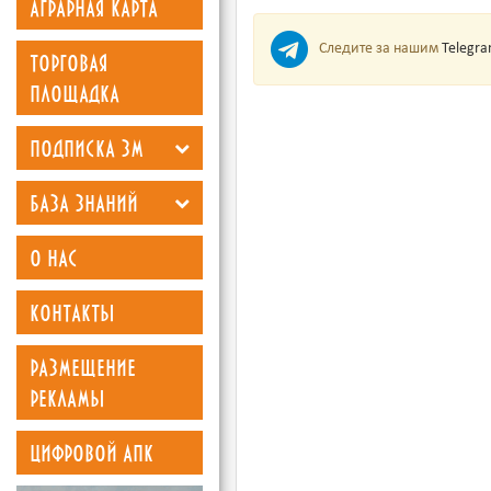
аграрная карта
Следите за нашим
Telegr
торговая
площадка
подписка зм
база знаний
о нас
контакты
размещение
рекламы
цифровой апк