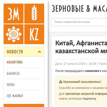
зерновые & мас
Китай, Афганист
новости
казахстанской м
аналитика
Дата: 27 августа 2024 г. 16:38 | Про
После предыдущего
снижения
в июл
балансы
Уважаемый пользователь!
цены
Спасибо за внимание к нашему са
Для
просмотра закрытой информ
где маржа?
иметь активную
подписку
.