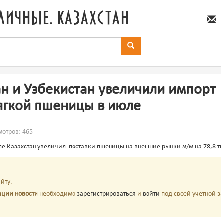
личные. казахстан
ан и Узбекистан увеличили импорт
ягкой пшеницы в июле
смотров: 465
е Казахстан увеличил
поставки пшеницы на внешние рынки м/м на 78,8 ты
йту.
ации новости
необходимо
зарегистрироваться
и
войти
под своей учетной з