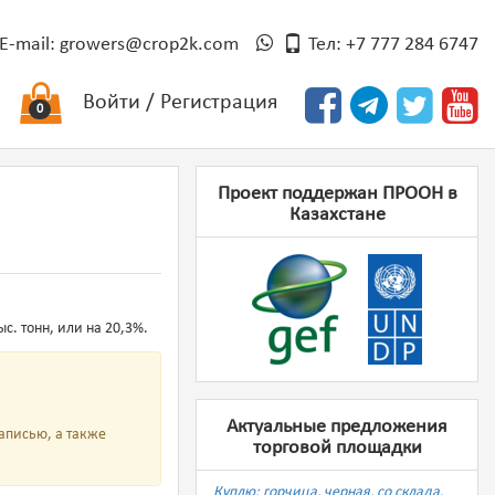
E-mail:
growers@crop2k.com
Тел: +7 777 284 6747
Войти
/
Регистрация
0
Проект поддержан ПРООН в
Казахстане
с. тонн, или на 20,3%.
Актуальные предложения
аписью, а также
торговой площадки
Куплю: горчица, черная, со склада,