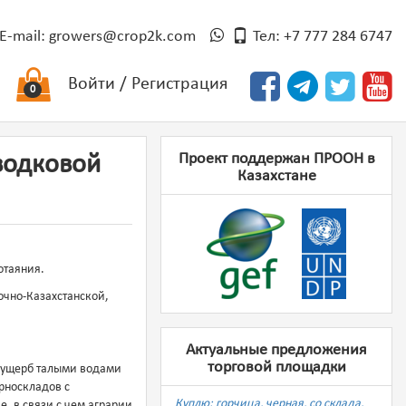
E-mail:
growers@crop2k.com
Тел: +7 777 284 6747
Войти
/
Регистрация
0
Проект поддержан ПРООН в
водковой
Казахстане
отаяния.
очно-Казахстанской,
Актуальные предложения
торговой площадки
й ущерб талыми водами
рноскладов с
Куплю: горчица, черная, со склада,
, в связи с чем аграрии