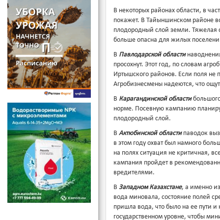
В некоторых районах области, в час
покажет. В Тайыншинском районе вод
плодородный слой земли. Тяжелая с
больше опасна для жилых поселений.
В
Павлодарской области
наводнения
просохнут. Этот год, по словам аг
Иртышского районов. Если поля не пр
Агробизнесмены надеются, что ощут
В
Карагандинской области
большого
норме. Посевную кампанию планирую
плодородный слой.
В
Актюбинской области
паводок выз
в этом году охват был намного больш
на полях ситуация не критичная, вс
кампания пройдет в рекомендованн
вредителями.
В
Западном Казахстане
, а именно и
вода миновала, состояние полей ср
пришла вода, что было на ее пути и
государственном уровне, чтобы мин