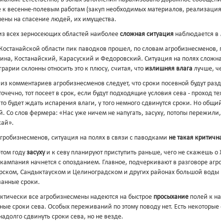
 к весенне-полевым работам (закуп необходимых материалов, реализация
шены на спасение людей, их имущества.
из всех зерносеющих областей наиболее
сложная ситуация
наблюдается в
 Костанайской области пик паводков прошел, по словам агробизнесменов,
ина, Костанайский, Карасуский и Федоровский. Ситуация на полях сложная
рарии склонны относить это к плюсу, считая, что
излишняя влага
лучше, ч
о из комментариев агробизнесменов следует, что сроки посевной будут ра
точечно, тот посеет в срок, если будут подходящие условия сева - проход т
то будет ждать испарения влаги, у того немного сдвинутся сроки. Но общи
. Со слов фермера: «Нас уже ничем не напугать, засуху, потопы пережили
жай».
агробизнесменов, ситуация на полях в связи с паводками
не такая критичн
том году
засуху
и к севу планируют приступить раньше, чего не скажешь о
я кампания начнется с опозданием. Главное, подчеркивают в разговоре агр
рском, Сандыктауском и Целиноградском и других районах большой воды на
ванные сроки.
ктически все агробизнесмены надеются на быстрое
просыхание
полей к на
ные сроки сева. Особых переживаний по этому поводу нет. Есть некоторые
надолго сдвинуть сроки сева, но не везде.