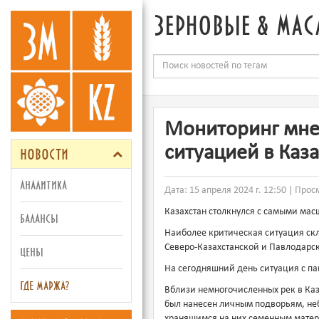
зерновые & мас
Мониторинг мнен
новости
ситуацией в Каз
аналитика
Дата: 15 апреля 2024 г. 12:50 | Прос
Казахстан столкнулся с самыми мас
балансы
Наиболее критическая ситуация скл
Северо-Казахстанской и Павлодарс
цены
На сегодняшний день ситуация с па
где маржа?
Вблизи немногочисленных рек в Ка
был нанесен личным подворьям, н
хранящимся на них семенным матери