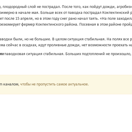
 плодородный слой не пострадал. После того, как пойдут дожди, агроби
римерно в начале мая. Больше всех от паводка пострадал Кокпектинский р
т после 15 апреля, но в этом году снег рано начал таять. «На поле заходил
 резюмирует фермер Кокпектинского района. Посевная в этом районе пройд
аводки были, но не большие. В целом ситуация стабильная. На полях все р
а сейчас в осадках, идут проливные дожди, нет возможности проехать на
ях
паводковая ситуация стабильная. Больших подтоплений не произошло, 
am каналом
, чтобы не пропустить самое актуальное.