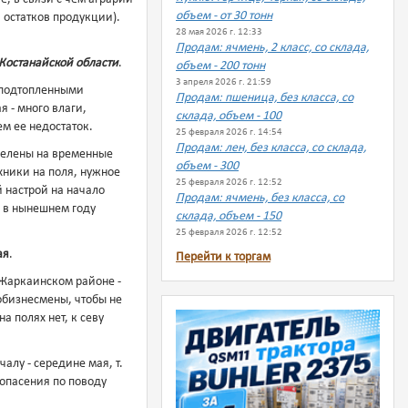
объем - от 30 тонн
 остатков продукции).
28 мая 2026 г. 12:33
Продам: ячмень, 2 класс, со склада,
Костанайской области
.
объем - 200 тонн
3 апреля 2026 г. 21:59
 подтопленными
Продам: пшеница, без класса, со
 - много влаги,
склада, объем - 100
ем ее недостаток.
25 февраля 2026 г. 14:54
Продам: лен, без класса, со склада,
зделены на временные
объем - 300
ехники на поля, нужное
25 февраля 2026 г. 12:52
й настрой на начало
Продам: ячмень, без класса, со
, в нынешнем году
склада, объем - 150
25 февраля 2026 г. 12:52
ая
.
Перейти к торгам
 Жаркаинском районе -
обизнесмены, чтобы не
 полях нет, к севу
чалу - середине мая, т.
 опасения по поводу