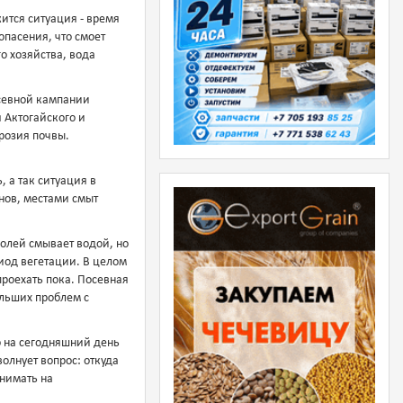
ится ситуация - время
опасения, что смоет
о хозяйства, вода
осевной кампании
 Актогайского и
эрозия почвы.
 а так ситуация в
нов, местами смыт
олей смывает водой, но
риод вегетации. В целом
 проехать пока. Посевная
ольших проблем с
о на сегодняшний день
олнует вопрос: откуда
инимать на