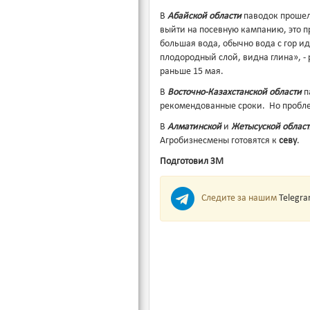
В
Абайской области
паводок прошел,
выйти на посевную кампанию, это п
большая вода, обычно вода с гор иде
плодородный слой, видна глина», -
раньше 15 мая.
В
Восточно-Казахстанской области
п
рекомендованные сроки. Но проблем
В
Алматинской
и
Жетысуской област
Агробизнесмены готовятся к
севу
.
Подготовил ЗМ
Следите за нашим
Telegr