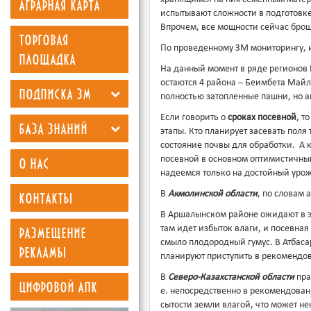
аграрная карта
испытывают сложности в подготовке
Впрочем, все мощности сейчас бро
торговая
По проведенному ЗМ мониторингу, 
площадка
На данный момент в ряде регионов
остаются 4 района – Беимбета Майл
подписка зм
полностью затопленные пашни, но аг
Если говорить о
сроках посевной
, т
база знаний
этапы. Кто планирует засевать поля 
состояние почвы для обработки. А к
о нас
посевной в основном оптимистичный
надеемся только на достойный уро
контакты
В
Акмолинской области
, по словам 
В Аршалынском районе ожидают в э
размещение
там идет избыток влаги, и посевна
смыло плодородный гумус. В Атбаса
рекламы
планируют приступить в рекомендо
В
Северо-Казахстанской области
пра
цифровой апк
е. непосредственно в рекомендован
сытости земли влагой, что может не