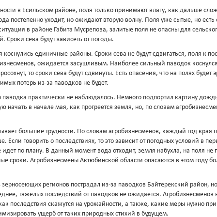
тности в Есильском районе, поля только принимают влагу, как дальше слож
а постепенно уходит, но ожидают вторую волну. Поля уже сытые, но есть 
итуация в районе Габита Мусрепова, залитые поля не опасны для сельског
 Сроки сева будут зависеть от погоды.
 коснулись единичные районы. Сроки сева не будут сдвигаться, поля к п
робизнесменов, ожидается засушливым. Наиболее сильный паводок коснулся
осохнут, то сроки сева будут сдвинуты. Есть опасения, что на полях будет 
имых потерь из-за паводков не будет.
 паводка практически не наблюдалось. Немного подпортил картину дождь,
 начать в начале мая, как прогреется земля, но, по словам агробизнесме
ывает большие трудности. По словам агробизнесменов, каждый год края п
е. Если говорить о последствиях, то это зависит от погодных условий в пе
е идет по плану. В данный момент вода отходит, земля набухла, на поля не
ые сроки. Агробизнесмены Актюбинской области опасаются в этом году б
з зерносеющих регионов пострадал из-за паводков Байтерекский район, н
еднее, тяжелых последствий от паводков не ожидается. Агробизнесменов в
 как последствия скажутся на урожайности, а также, какие меры нужно пр
имизировать ущерб от таких природных стихий в будущем.