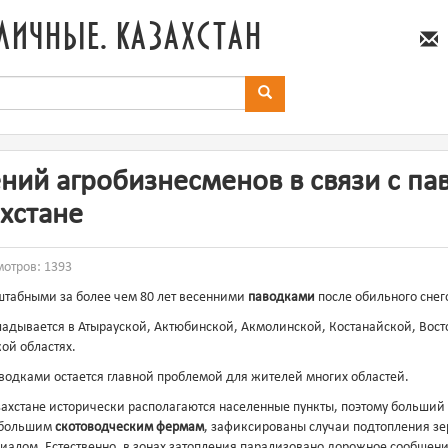
личные. казахстан
ий агробизнесменов в связи с па
ахстане
мотров: 1393
штабными за более чем 80 лет весенними
паводками
после обильного снег
адывается в Атырауской, Актюбинской, Акмолинской, Костанайской, Вост
кой областях.
водками остается главной проблемой для жителей многих областей.
захстане исторически располагаются населенные пункты, поэтому больши
ебольшим
скотоводческим фермам
, зафиксированы случаи подтопления зе
алом. Естественно, в зонах затопления парализовано дорожное сообщение