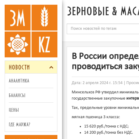
зерновые & мас
В России опреде
новости
проводиться за
аналитика
Дата: 2 апреля 2024 г. 15:54 | Просм
Минсельхоз РФ утвердил минималь
балансы
государственные закупочные
интер
Так, предельные уровни минимальны
цены
мягкая пшеница 3 класса:
где маржа?
15 620 руб./тонна с НДС;
14 200 руб./тонна без НДС.