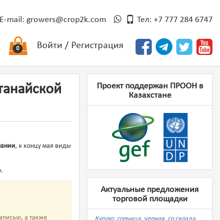
E-mail:
growers@crop2k.com
Тел: +7 777 284 6747
Войти
/
Регистрация
0
Проект поддержан ПРООН в
станайской
Казахстане
пании
, к концу мая виды
о.
Актуальные предложения
торговой площадки
аписью, а также
Куплю: горчица, черная, со склада,