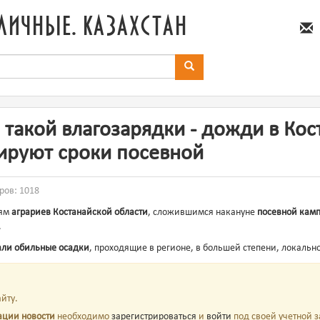
личные. казахстан
 такой влагозарядки - дожди в Ко
ируют сроки посевной
тров: 1018
иям
аграриев Костанайской области
, сложившимся накануне
посевной кам
.
али обильные осадки
, проходящие в регионе, в большей степени, локальн
йту.
ации новости
необходимо
зарегистрироваться
и
войти
под своей учетной з