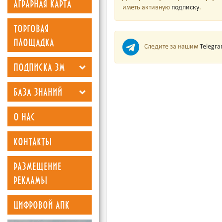
аграрная карта
иметь активную
подписку
.
торговая
площадка
Следите за нашим
Telegr
подписка зм
база знаний
о нас
контакты
размещение
рекламы
цифровой апк