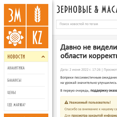
зерновые & мас
Давно не видели
новости
области коррект
аналитика
Дата: 2 июня 2022 г. 17:26 | Просмо
Вопреки пессимистичным ожидан
балансы
на урожай значительно улучшились
В первую очередь,
поддержку оказ
цены
Уважаемый пользователь!
где маржа?
Спасибо за внимание к нашему са
Для
просмотра закрытой информ