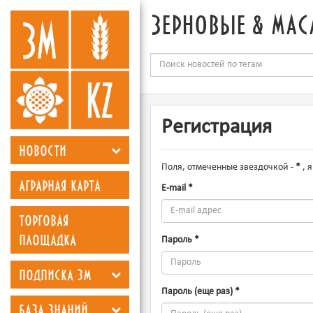
зерновые & мас
Регистрация
новости
Поля, отмеченные звездочкой -
*
, 
аграрная карта
E-mail
*
торговая
площадка
Пароль
*
подписка зм
Пароль (еще раз)
*
база знаний