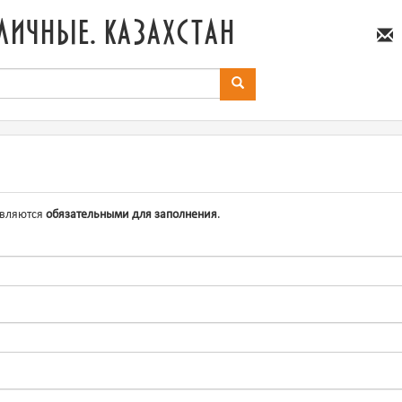
личные. казахстан
являются
обязательными для заполнения
.