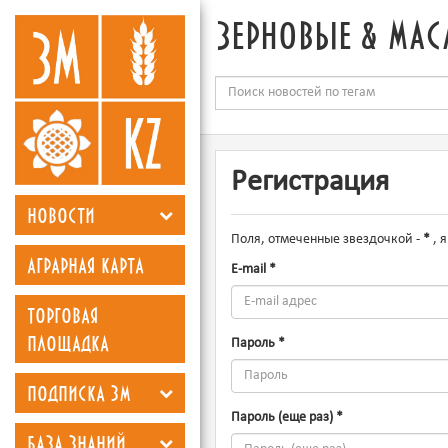
зерновые & мас
Регистрация
новости
Поля, отмеченные звездочкой -
*
, 
аграрная карта
E-mail
*
торговая
площадка
Пароль
*
подписка зм
Пароль (еще раз)
*
база знаний