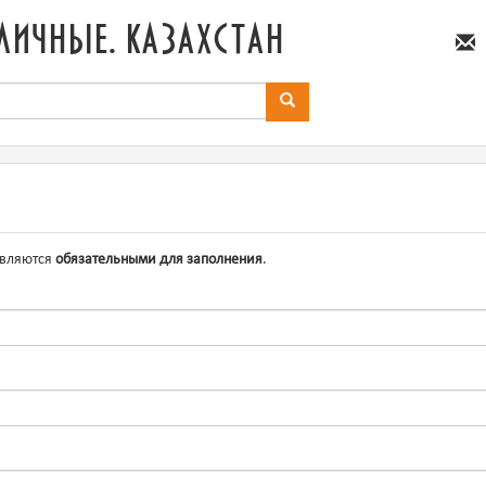
личные. казахстан
являются
обязательными для заполнения
.