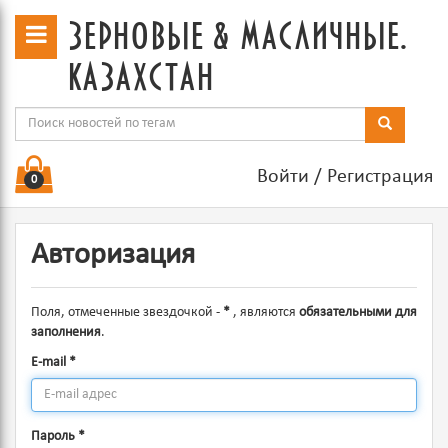
зерновые & масличные.
казахстан
Войти
/
Регистрация
0
Авторизация
Поля, отмеченные звездочкой -
*
, являются
обязательными для
заполнения
.
E-mail
*
Пароль
*