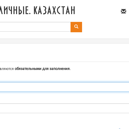
личные. казахстан
являются
обязательными для заполнения
.