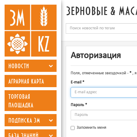
зерновые & мас
Авторизация
новости
Поля, отмеченные звездочкой -
*
, 
аграрная карта
E-mail
*
торговая
площадка
Пароль
*
подписка зм
Запомнить меня
база знаний