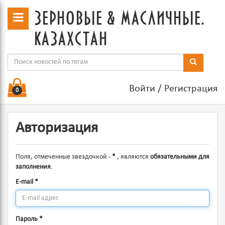
зерновые & масличные.
казахстан
Войти
/
Регистрация
0
Авторизация
Поля, отмеченные звездочкой -
*
, являются
обязательными для
заполнения
.
E-mail
*
Пароль
*